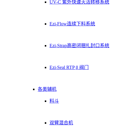
UV-C 紫外快速灭活转移系统
Ezi-Flow连续下料系统
Ezi-Strap高密闭捆扎封口系统
Ezi-Seal RTP β 阀门
各类辅机
料斗
双臂混合机