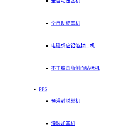
全自动压塞机
全自动旋盖机
电磁感应铝箔封口机
不干胶圆瓶侧面贴标机
PFS
预灌封脱巢机
灌装加塞机