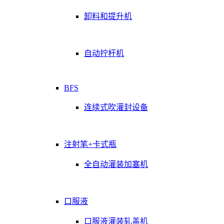
卸料和提升机
自动拧杆机
BFS
连续式吹灌封设备
注射笔+卡式瓶
全自动灌装加塞机
口服液
口服液灌装轧盖机