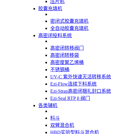
压片机
胶囊充填机
密闭式胶囊充填机
全自动胶囊充填机
高密闭投料系统
高密闭转移阀门
高密闭转移袋
高密度聚乙烯桶
不锈钢桶
UV-C 紫外快速灭活转移系统
Ezi-Flow连续下料系统
Ezi-Strap高密闭捆扎封口系统
Ezi-Seal RTP β 阀门
各类辅机
料斗
双臂混合机
HBD实验型料斗混合机