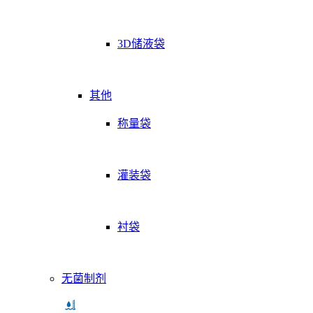
3D储液袋
其他
称量袋
灌装袋
衬袋
无菌制剂